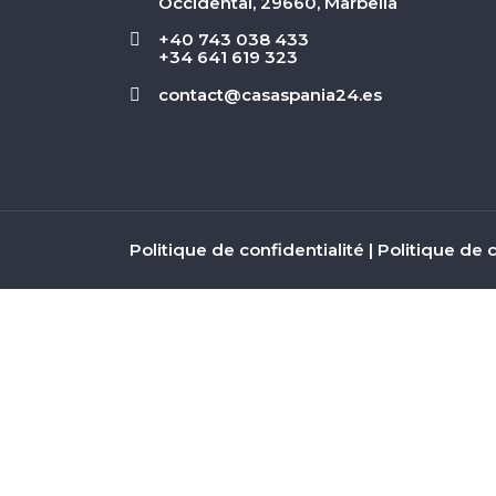
Occidental, 29660, Marbella
+40 743 038 433
+34 641 619 323
contact@casaspania24.es
Politique de confidentialité
|
Politique de 