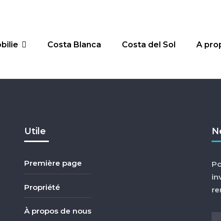
bilie
Costa Blanca
Costa del Sol
A pro
Utile
N
Première page
Po
in
Propriété
re
À propos de nous