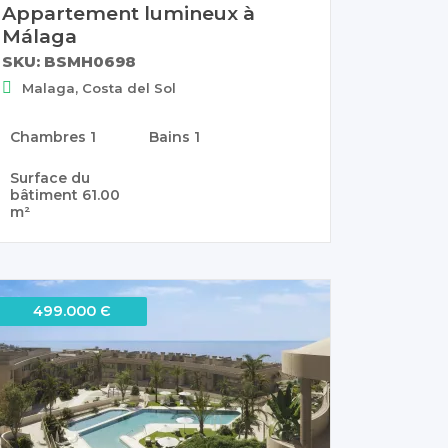
Appartement lumineux à
Málaga
SKU: BSMH0698
Malaga, Costa del Sol
Chambres
1
Bains
1
Surface du
bâtiment
61.00
m²
499.000 Є