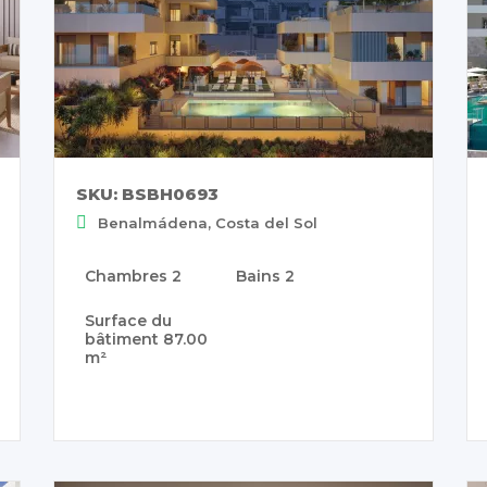
SKU: BSBH0693
Benalmádena, Costa del Sol
Chambres
2
Bains
2
Surface du
bâtiment
87.00
m²