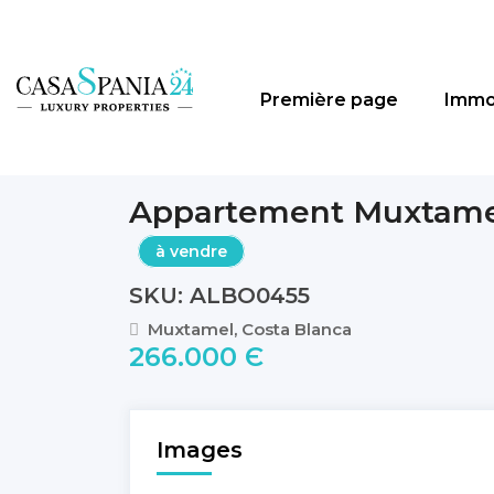
Première page
Immo
Appartement Muxtame
à vendre
SKU: ALBO0455
Muxtamel, Costa Blanca
266.000 Є
Images